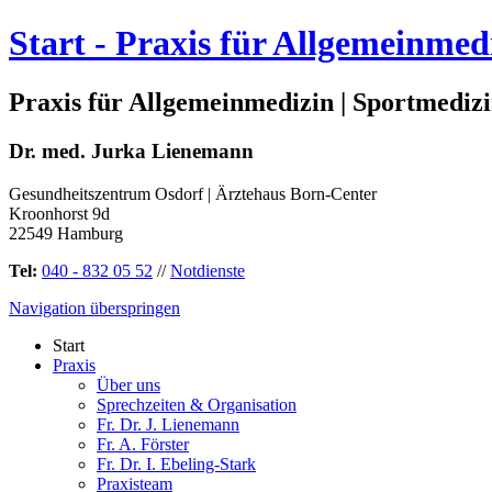
Start
- Praxis für Allgemeinme
Praxis für Allgemeinmedizin | Sportmedizi
Dr. med. Jurka Lienemann
Gesundheitszentrum Osdorf | Ärztehaus Born-Center
Kroonhorst 9d
22549 Hamburg
Tel:
040 - 832 05 52
//
Notdienste
Navigation überspringen
Start
Praxis
Über uns
Sprechzeiten & Organisation
Fr. Dr. J. Lienemann
Fr. A. Förster
Fr. Dr. I. Ebeling-Stark
Praxisteam